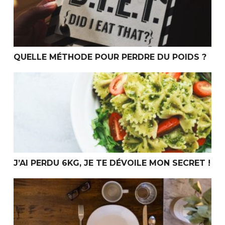
QUELLE MÉTHODE POUR PERDRE DU POIDS ?
J’ai perdu 6kg, je te dévoile mon secret !
J’AI PERDU 6KG, JE TE DÉVOILE MON SECRET !
Le jeune intermittent en confinement, la solution ?