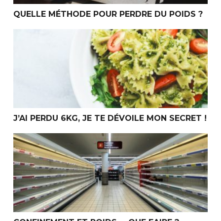
QUELLE MÉTHODE POUR PERDRE DU POIDS ?
J’ai perdu 6kg, je te dévoile mon secret !
J’AI PERDU 6KG, JE TE DÉVOILE MON SECRET !
Confinement et poids … Que faire ?