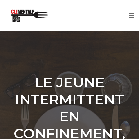
Tog
nav
Skip
to
content
LE JEUNE
INTERMITTENT
EN
CONFINEMENT,